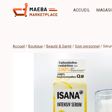
Aller
au
ACCUEIL
MAGAS
contenu
Accueil
/
Boutique
/
Beauté & Santé
/
Soin personnel
/
Sérum