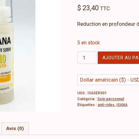
$
23,40
TTC
Reduction en profondeur d
5 en stock
quantité
AJOUTER AU PA
de
Sérum
Dollar américain ($) - US
intensif
anti-
UGS :
ISASER001
rides
Catégorie :
Soin personnel
-
Étiquettes :
anti-rides
,
ISANA
ISANA
Q10
Avis (0)