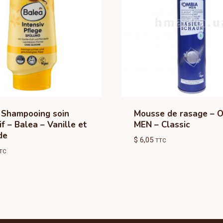
 Shampooing soin
Mousse de rasage – 
if – Balea – Vanille et
MEN – Classic
de
$
6,05
TTC
TC