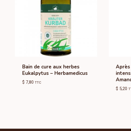
Bain de cure aux herbes
Après
Eukalpytus – Herbamedicus
intens
Aman
$
7,80
TTC
$
5,20
T