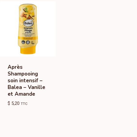
Après
Shampooing
soin intensif –
Balea – Vanille
et Amande
$
5,20
TTC