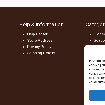
Help & Information
Categor
Help Center
Closeo
Store Address
Season
Privacy Policy
Acces
Shipping Details
Extras
Pour offrir 
cookies pour
consentir à 
comportement
ou de retire
caractéristi