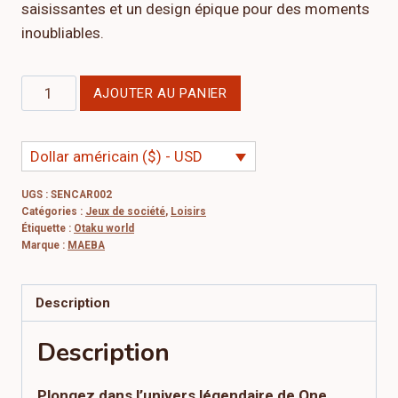
saisissantes et un design épique pour des moments
inoubliables.
quantité
AJOUTER AU PANIER
de
Pack
Dollar américain ($) - USD
de
cartes
UGS :
SENCAR002
Sea
Catégories :
Jeux de société
,
Loisirs
Emperors
Étiquette :
Otaku world
Marque :
MAEBA
–
Collection
Senpai
Description
Shuffle
Description
Plongez dans l’univers légendaire de One