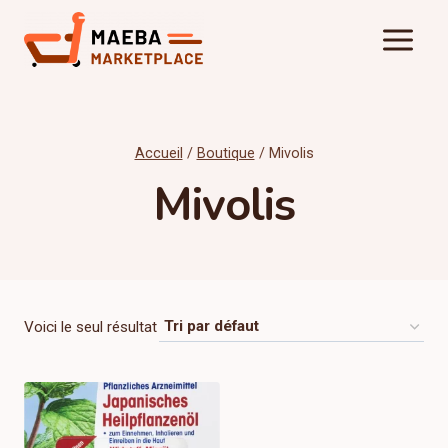
Aller
au
contenu
Accueil
/
Boutique
/
Mivolis
Mivolis
Voici le seul résultat